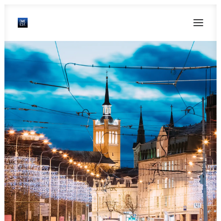
DMC ESTONIA
SERVICES
MICE & INCENTIVES
DESTINATIONS
ABOUT US
FAQ
CONTACT US
ESPAÑOL